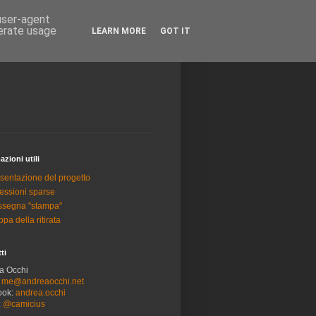
 user-agent
nerate usage
LEARN MORE
GOT IT
azioni utili
sentazione del progetto
lessioni sparse
segna "stampa"
pa della ritirata
ti
a Occhi
:
me@andreaocchi.net
ook:
andrea.occhi
:
@camicius