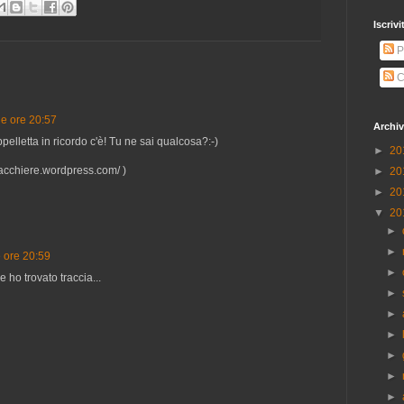
Iscrivi
P
C
le ore 20:57
Archiv
elletta in ricordo c'è! Tu ne sai qualcosa?:-)
►
20
hiacchiere.wordpress.com/ )
►
20
►
20
▼
20
►
►
e ore 20:59
►
ho trovato traccia...
►
►
►
►
►
►