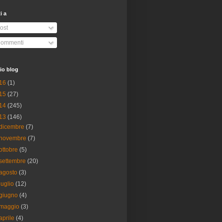
ti a
ost
ommenti
io blog
16
(1)
15
(27)
14
(245)
13
(146)
dicembre
(7)
novembre
(7)
ottobre
(5)
settembre
(20)
agosto
(3)
luglio
(12)
giugno
(4)
maggio
(3)
aprile
(4)