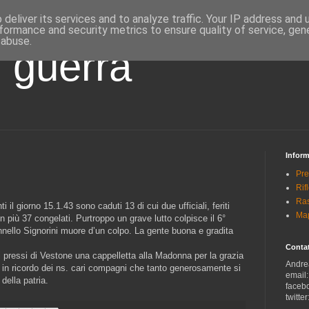
deliver its services and to analyze traffic. Your IP address and
formance and security metrics to ensure quality of service, ge
 abuse.
i guerra
Inform
Pre
Rif
Ras
il giorno 15.1.43 sono caduti 13 di cui due ufficiali, feriti
Map
in più 37 congelati. Purtroppo un grave lutto colpisce il 6°
nello Signorini muore d’un colpo. La gente buona e gradita
Contat
ei pressi di Vestone una cappelletta alla Madonna per la grazia
Andre
d in ricordo dei ns. cari compagni che tanto generosamente si
email
 della patria.
faceb
twitter