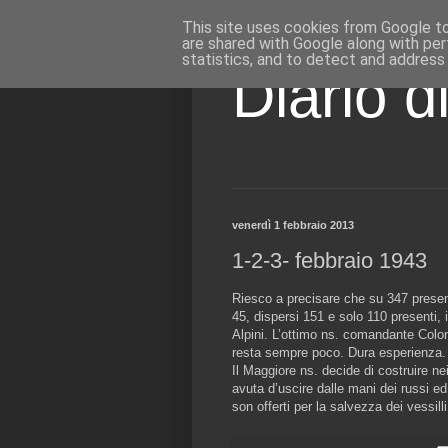
This site uses cookies from Google to 
are shared with Google along with per
statistics, and to detect and address
Diario d
venerdì 1 febbraio 2013
1-2-3- febbraio 1943
Riesco a precisare che su 347 presenti 
45, dispersi 151 e solo 110 presenti, 
Alpini. L’ottimo ns. comandante Colon
resta sempre poco. Dura esperienza.
Il Maggiore ns. decide di costruire n
avuta d’uscire dalle mani dei russi e
son offerti per la salvezza dei vessilli