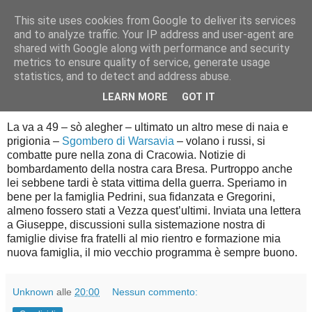
This site uses cookies from Google to deliver its services
Diario di guerra
and to analyze traffic. Your IP address and user-agent are
shared with Google along with performance and security
metrics to ensure quality of service, generate usage
statistics, and to detect and address abuse.
giovedì 31 luglio 2014
31 luglio 1944
LEARN MORE
GOT IT
La va a 49 – sò alegher – ultimato un altro mese di naia e
prigionia –
Sgombero di Warsavia
– volano i russi, si
combatte pure nella zona di Cracowia. Notizie di
bombardamento della nostra cara Bresa. Purtroppo anche
lei sebbene tardi è stata vittima della guerra. Speriamo in
bene per la famiglia Pedrini, sua fidanzata e Gregorini,
almeno fossero stati a Vezza quest’ultimi. Inviata una lettera
a Giuseppe, discussioni sulla sistemazione nostra di
famiglie divise fra fratelli al mio rientro e formazione mia
nuova famiglia, il mio vecchio programma è sempre buono.
Unknown
alle
20:00
Nessun commento: