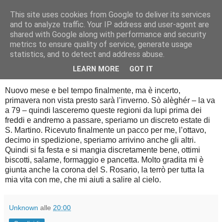
This site uses cookies from Google to deliver its services
Diario di guerra
and to analyze traffic. Your IP address and user-agent are
shared with Google along with performance and security
metrics to ensure quality of service, generate usage
statistics, and to detect and address abuse.
martedì 1 luglio 2014
1 luglio 1944
LEARN MORE
GOT IT
Nuovo mese e bel tempo finalmente, ma è incerto,
primavera non vista presto sarà l’inverno. Sò alèghér – la va
a 79 – quindi lasceremo queste regioni da lupi prima dei
freddi e andremo a passare, speriamo un discreto estate di
S. Martino. Ricevuto finalmente un pacco per me, l’ottavo,
decimo in spedizione, speriamo arrivino anche gli altri.
Quindi si fa festa e si mangia discretamente bene, ottimi
biscotti, salame, formaggio e pancetta. Molto gradita mi è
giunta anche la corona del S. Rosario, la terrò per tutta la
mia vita con me, che mi aiuti a salire al cielo.
Unknown
alle
20:00