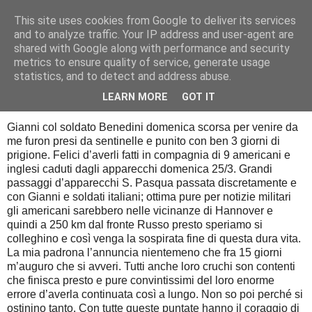
This site uses cookies from Google to deliver its services
Diario di guerra
and to analyze traffic. Your IP address and user-agent are
shared with Google along with performance and security
metrics to ensure quality of service, generate usage
statistics, and to detect and address abuse.
giovedì 2 aprile 2015
2 aprile 1945
LEARN MORE
GOT IT
Gianni col soldato Benedini domenica scorsa per venire da
me furon presi da sentinelle e punito con ben 3 giorni di
prigione. Felici d’averli fatti in compagnia di 9 americani e
inglesi caduti dagli apparecchi domenica 25/3. Grandi
passaggi d’apparecchi S. Pasqua passata discretamente e
con Gianni e soldati italiani; ottima pure per notizie militari
gli americani sarebbero nelle vicinanze di Hannover e
quindi a 250 km dal fronte Russo presto speriamo si
colleghino e così venga la sospirata fine di questa dura vita.
La mia padrona l’annuncia nientemeno che fra 15 giorni
m’auguro che si avveri. Tutti anche loro cruchi son contenti
che finisca presto e pure convintissimi del loro enorme
errore d’averla continuata così a lungo. Non so poi perché si
ostinino tanto. Con tutte queste puntate hanno il coraggio di