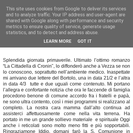
This site uses cookies from Google to deliver its services
Diario di guerra
and to analyze traffic. Your IP address and user-agent are
shared with Google along with performance and security
metrics to ensure quality of service, generate usage
statistics, and to detect and address abuse.
sabato 12 aprile 2014
12 aprile 1944
LEARN MORE
GOT IT
Splendida giornata primaverile. Ultimato l’ottimo romanzo
“La Cittadella di Cronin", lo diffonderò anche a Vezza se non
lo conoscono, soprattutto nell’ambiente medico. Inaspettate
mi arrivano due lettere del Bortolo, una in data 21/2 e l’altra
in data 4/3 tutte e due uguali come contenuto. Mi portano
l’allegra e confortante notizia che ora le faccende di famiglia
procedono benone di comune accordo fra i fratelli e papà,
ne sono ultra contento, così i miei programmi si realizzano al
completo. La nostra cara mamma dall’alto continua ad
assisterci affettuosamente come nella vita terrena. Ha
portato in me un grande sollievo materiale e spirituale Oggi
anche i reticolati sono molto meno fitti e più sopportabili.
Ringraziamone Iddio, domani farò la S. Comunione in