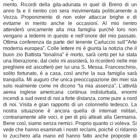
merito. Ricordi della gita-adunata in quel di Breno di un
anno fa e il rientro con sera movimentata politicamente a
Vezza. Proponimento di non voler attaccar brighe e di
evitarne in merito anche le occasioni. Al mio rientro
attenderò unicamente alla mia famiglia purchè loro non
vengano a ledermi in questo e nell’onore del mio passato.
Ottima conferenza da parte del tenente Carluccio sull’”Arte
moderna europea”. Colle lettere mi è giunta la notizia che il
buon zio Battista “tonalina” è morto, sarà certo per lui stata
una liberazione, dal cielo mi assisterà, lo ricorderò nelle mie
preghiere ed ascolterò per lui una S. Messa. Franceschino,
solito fortunato, è a casa, così anche la sua famiglia sarà
tranquilla. Mi auguro che unica preoccupazione dei miei sia
solo realmente come mi dicono “la mia assenza”. L’attività
aerea inglese americana continua indisturbata, enormi
incendi a sud ovest di noi a forte distanza, come pure a nord
di noi. Visita e gran rapporto di un colonnello tedesco. La
nostra situazione è ancora quella di internati militari,
contrariamente alle voci, e per di più alleati alla Germania.
Bene così, siamo senza nemici. Proprio quanto ci voleva. Si
vede che hanno esaminati i nostri reclami, poiché ci ridanno
lo zucchero alla mano ed hanno fatto anche proposte di