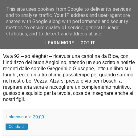
This site uses cookies from Google to deliver its services
Diario di guerra
and to analyze traffic. Your IP address and user-agent are
shared with Google along with performance and security
metrics to ensure quality of service, generate usage
statistics, and to detect and address abuse.
mercoledì 18 giugno 2014
18 giugno 1944
LEARN MORE
GOT IT
Va a 92 – sò alèghér – ricevuta una cartolina da Bice, con
l’indirizzo del buon Angiolino, attendo un suo scritto e notizie
recenti dalle sorelle Gregorini e Giuseppe, letto un libro sui
funghi, ecco un altro ottimo passatempo per quando saremo
nel nostro bel Vezza. Alzarsi presto e via per i boschi a
respirare aria sana e raccogliere un complemento nutritivo,
gustoso e squisito per la tavola, cosa da insegnare anche ai
nostri figli.
Unknown
alle
20:00
Condividi