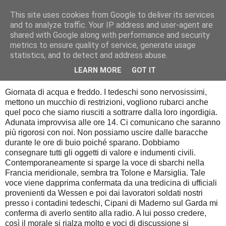
This site uses cookies from Google to deliver its services
Diario di guerra
and to analyze traffic. Your IP address and user-agent are
shared with Google along with performance and security
metrics to ensure quality of service, generate usage
statistics, and to detect and address abuse.
venerdì 6 giugno 2014
6 giugno 1944
LEARN MORE
GOT IT
Giornata di acqua e freddo. I tedeschi sono nervosissimi,
mettono un mucchio di restrizioni, vogliono rubarci anche
quel poco che siamo riusciti a sottrarre dalla loro ingordigia.
Adunata improvvisa alle ore 14. Ci comunicano che saranno
più rigorosi con noi. Non possiamo uscire dalle baracche
durante le ore di buio poiché sparano. Dobbiamo
consegnare tutti gli oggetti di valore e indumenti civili.
Contemporaneamente si sparge la voce di sbarchi nella
Francia meridionale, sembra tra Tolone e Marsiglia. Tale
voce viene dapprima confermata da una tredicina di ufficiali
provenienti da Wessen e poi dai lavoratori soldati nostri
presso i contadini tedeschi, Cipani di Maderno sul Garda mi
conferma di averlo sentito alla radio. A lui posso credere,
così il morale si rialza molto e voci di discussione si