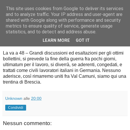
This site uses cookies from Google to deliver its services
Diario di guerra
and to analyze traffic. Your IP address and user-agent are
shared with Google along with performance and security
metrics to ensure quality of service, generate usage
statistics, and to detect and address abuse.
venerdì 1 agosto 2014
1 agosto 1944
LEARN MORE
GOT IT
La va a 48 – Grandi discussioni ed esaltazioni per gli ottimi
bollettini, si prevede la fine della guerra fra pochi giorni,
ultimatum per il lavoro, si diverrà, se aderenti, congedati, e
trattati come civili lavoratori italiani in Germania. Nessuno
aderisce, così rimarremo uniti fra Val Camuni, siamo qui una
trentina di Brescia.
Unknown
alle
20:00
Condividi
Nessun commento: