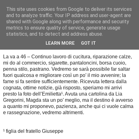
This site uses cookies from Google to deliver its services
Diario di guerra
and to analyze traffic. Your IP address and user-agent are
shared with Google along with performance and security
metrics to ensure quality of service, generate usage
statistics, and to detect and address abuse.
domenica 3 agosto 2014
3 agosto 1944
LEARN MORE
GOT IT
La va a 46 – Continuo lavoro di cucitura, riparazione calze,
mi do al commercio, sigarette, pantaloncini, borsa cuoio,
penna stilo, pastrano. Vedremo se sarà possibile far saltar
fuori qualcosa e migliorare così un po’ il mio avvenire; la
fame si fa sentire sufficientemente. Ricevuta lettera dalla
cognata, ottime notizie, già risposto, speriamo mi arrivi
presto la foto dell’Emilietta¹. Avuta una cartolina da Lia
Gregorini, Magda sta un po’ meglio, ma il destino è avverso
a quanto mi proponevo, pazienza, anche qui ci vuole calma
e rassegnazione, vedremo altrimenti.
¹ figlia del fratello Giuseppe