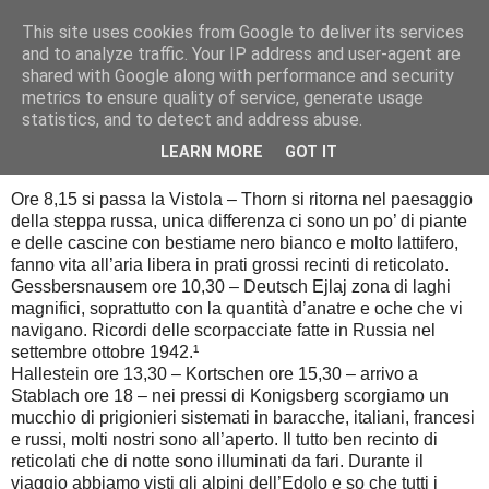
This site uses cookies from Google to deliver its services
Diario di guerra
and to analyze traffic. Your IP address and user-agent are
shared with Google along with performance and security
metrics to ensure quality of service, generate usage
statistics, and to detect and address abuse.
mercoledì 18 settembre 2013
18 settembre 1943
LEARN MORE
GOT IT
Ore 8,15 si passa la Vistola – Thorn si ritorna nel paesaggio
della steppa russa, unica differenza ci sono un po’ di piante
e delle cascine con bestiame nero bianco e molto lattifero,
fanno vita all’aria libera in prati grossi recinti di reticolato.
Gessbersnausem ore 10,30 – Deutsch Ejlaj zona di laghi
magnifici, soprattutto con la quantità d’anatre e oche che vi
navigano. Ricordi delle scorpacciate fatte in Russia nel
settembre ottobre 1942.¹
Hallestein ore 13,30 – Kortschen ore 15,30 – arrivo a
Stablach ore 18 – nei pressi di Konigsberg scorgiamo un
mucchio di prigionieri sistemati in baracche, italiani, francesi
e russi, molti nostri sono all’aperto. Il tutto ben recinto di
reticolati che di notte sono illuminati da fari. Durante il
viaggio abbiamo visti gli alpini dell’Edolo e so che tutti i