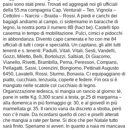
paisi sono stati presi. Trovati ed aggregati noi gli ufficiali
della 55.ma compagnia Cap. Venturali – Ten. Vignola –
Cettolini – Narcisi – Braida – Rossi. A piedi e carichi dei
bagagli andiamo al campo, ci sistemiamo in baracche di
legno, la nostra porta il numero 8B (hact be). Castelli tipo
caserma in tempo di mobilitazione. Pulci, cimici e pidocchi
in abbondanza. Divento capo camerata e ho con me 84
ufficiali di tutti i corpi e specialità. Un capitano, gli altri tutti
tenenti e s. tenenti: Padulli, Vitali, Vitali, Sesti, Vandelli,
Gozzi, Miletto, Belli, Bortoluzzi, Salbiati, Di Giacomo,
Vianello, Rivetti, Brambilla, Perna, Peresson, Comparsi,
Pellagatti, Sassi, Lorenzini, Bongiorno, Pettinati Augusto
6450, Lavatelli, Rossi, Sturmo, Bonavia. Ci equipaggiano di
piatto, cucchiaio, lenzuola, coperte e federe. Fin ora si è
mangiato nelle scatole col cucchiaio di legno.
Organizzazione tedesca, si mangia un rancio al giorno: tè,
pane in sette Kg. 0,300 scarsi a testa, gr.25 di margarina –
alla domenica in più formaggio gr. 30, e al giovedì in più
marmellata gr. 35. Il rancio varia da discreto a sboba, però
non c’è male. Da ricordarsi quello di ceci e piselli alterati
che mangiai a rate per fame. Si dice che per Natale tutto
sarà finito. Speriamo si avveri. In quanto a naia mi mancava