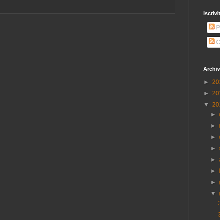
Iscrivi
P
C
Archiv
►
20
►
20
▼
20
►
►
►
►
►
►
►
▼