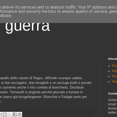
deliver its services and to analyze traffic. Your IP address and
formance and security metrics to ensure quality of service, ge
 abuse.
i guerra
Inform
Pre
Rif
Ras
a quello delle casere di Reguc, diffonde ovunque sabbia,
Map
 ai due asciugatoi, due tovaglioli e un asciuga piatti e posate
sì aumento anche il mio corredo di biancheria. Distribuiti
buono. Tomaselli in prigione perché pescato a fumare in
Contat
 e siamo già krisgefangenen. Bianchini e Felappi tanto per
Andre
o.
email
faceb
twitter