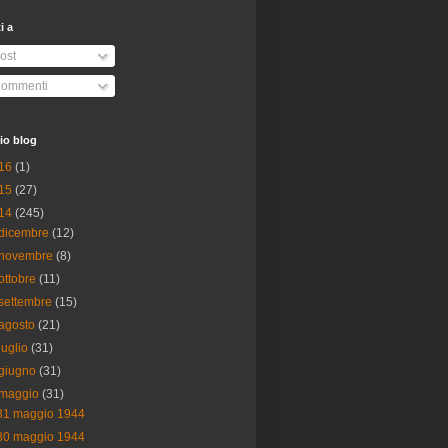
ti a
ost
ommenti
io blog
16
(1)
15
(27)
14
(245)
dicembre
(12)
novembre
(8)
ottobre
(11)
settembre
(15)
agosto
(21)
luglio
(31)
giugno
(31)
maggio
(31)
31 maggio 1944
30 maggio 1944