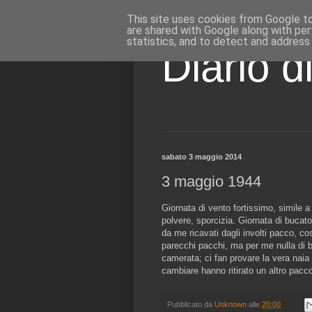
This site uses cookies from Google to 
are shared with Google along with per
statistics, and to detect and address
Diario d
sabato 3 maggio 2014
3 maggio 1944
Giornata di vento fortissimo, simile 
polvere, sporcizia. Giornata di bucato
da me ricavati dagli involti pacco, co
parecchi pacchi, ma per me nulla di 
camerata; ci fan provare la vera naia
cambiare hanno ritirato un altro pacc
Pubblicato da
Unknown
alle
20:00