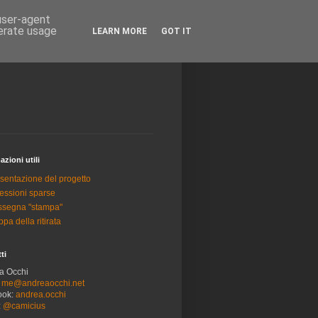
 user-agent
nerate usage
LEARN MORE
GOT IT
azioni utili
sentazione del progetto
lessioni sparse
segna "stampa"
pa della ritirata
ti
a Occhi
:
me@andreaocchi.net
ook:
andrea.occhi
:
@camicius