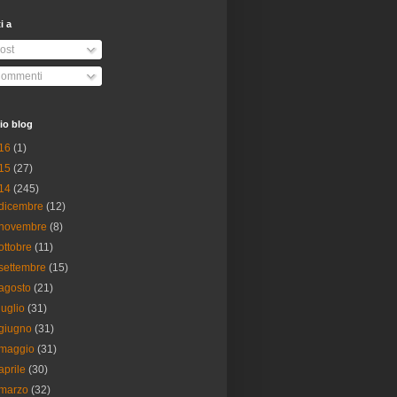
ti a
ost
ommenti
io blog
16
(1)
15
(27)
14
(245)
dicembre
(12)
novembre
(8)
ottobre
(11)
settembre
(15)
agosto
(21)
luglio
(31)
giugno
(31)
maggio
(31)
aprile
(30)
marzo
(32)