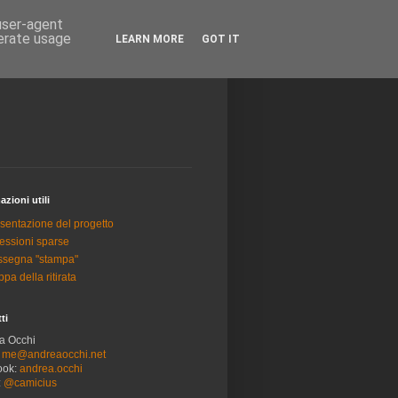
 user-agent
nerate usage
LEARN MORE
GOT IT
azioni utili
sentazione del progetto
lessioni sparse
segna "stampa"
pa della ritirata
ti
a Occhi
:
me@andreaocchi.net
ook:
andrea.occhi
:
@camicius