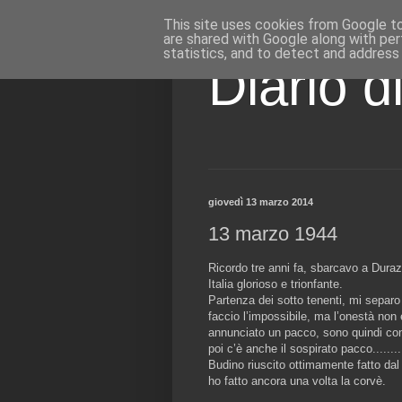
This site uses cookies from Google to 
are shared with Google along with per
statistics, and to detect and address
Diario d
giovedì 13 marzo 2014
13 marzo 1944
Ricordo tre anni fa, sbarcavo a Dura
Italia glorioso e trionfante.
Partenza dei sotto tenenti, mi separo 
faccio l’impossibile, ma l’onestà non 
annunciato un pacco, sono quindi cont
poi c’è anche il sospirato pacco.........
Budino riuscito ottimamente fatto dal
ho fatto ancora una volta la corvè.