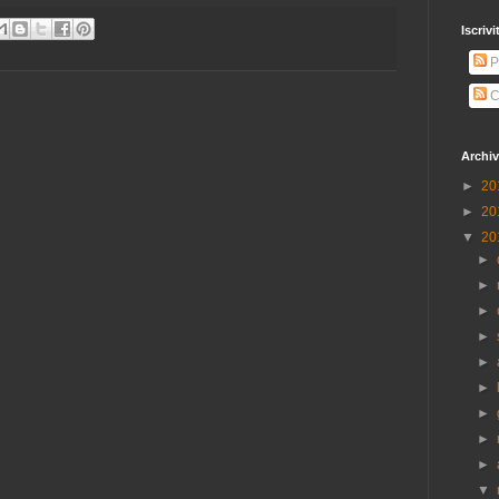
Iscrivi
P
C
Archiv
►
20
►
20
▼
20
►
►
►
►
►
►
►
►
►
▼