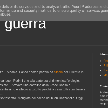
deliver its services and to analyze traffic. Your IP address and
formance and security metrics to ensure quality of service, ge
 abuse.
i guerra
Inform
Pre
Rif
Ras
zzo – Albania. L’anno scorso partivo da
Slabin
per il rientro in
Map
dal buon Pedrini che alla partenza si dimentica l’orologio,
esiste... Arrivata una cartolina dalla Croce Rossa e
Contat
entissimo e allegro anzitutto perché a casa tutti stan bene e
Andre
...
email
 sottoscritto. Mangiata col pacco del buon Bazzanella. Oggi
faceb
twitter