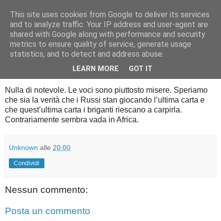
This site uses cookies from Google to deliver its services
Diario di guerra
and to analyze traffic. Your IP address and user-agent are
shared with Google along with performance and security
metrics to ensure quality of service, generate usage
statistics, and to detect and address abuse.
mercoledì 9 gennaio 2013
9 gennaio 1943
LEARN MORE
GOT IT
Nulla di notevole. Le voci sono piuttosto misere. Speriamo
che sia la verità che i Russi stan giocando l’ultima carta e
che quest’ultima carta i briganti riescano a carpirla.
Contrariamente sembra vada in Africa.
Unknown
alle
20:00
Condividi
Nessun commento:
Posta un commento